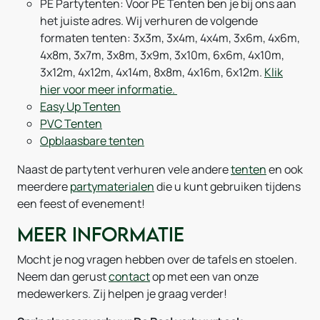
PE Partytenten: Voor PE Tenten ben je bij ons aan
het juiste adres. Wij verhuren de volgende
formaten tenten: 3x3m, 3x4m, 4x4m, 3x6m, 4x6m,
4x8m, 3x7m, 3x8m, 3x9m, 3x10m, 6x6m, 4x10m,
3x12m, 4x12m, 4x14m, 8x8m, 4x16m, 6x12m.
Klik
hier voor meer informatie.
Easy Up Tenten
PVC Tenten
Opblaasbare tenten
Naast de partytent verhuren vele andere
tenten
en ook
meerdere
partymaterialen
die u kunt gebruiken tijdens
een feest of evenement!
Meer informatie
Mocht je nog vragen hebben over de tafels en stoelen.
Neem dan gerust
contact
op met een van onze
medewerkers. Zij helpen je graag verder!