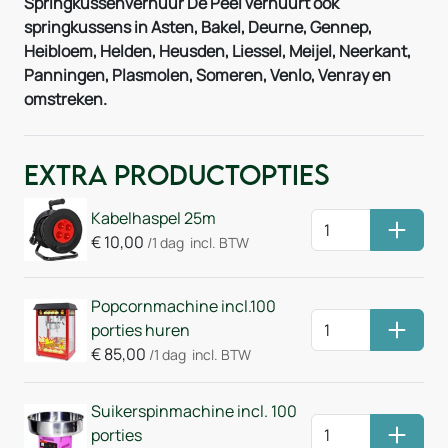
Springkussenverhuur De Peel verhuurt ook
springkussens in Asten, Bakel, Deurne, Gennep,
Heibloem, Helden, Heusden, Liessel, Meijel, Neerkant,
Panningen, Plasmolen, Someren, Venlo, Venray en
omstreken.
Extra Productopties
Kabelhaspel 25m
Huurm
€
10,00
/1 dag
incl. BTW
Popcornmachine incl.100
porties huren
Huurm
€
85,00
/1 dag
incl. BTW
Suikerspinmachine incl. 100
porties
Huurm