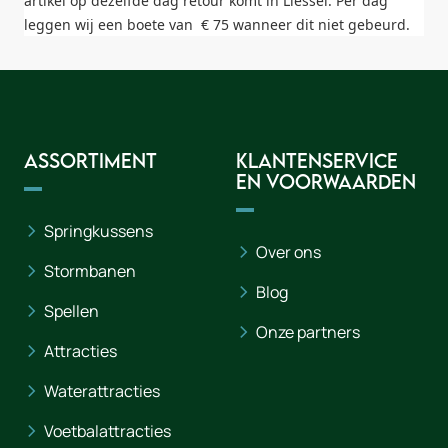
artikel op dezelfde dag retour komt in Liessel. Per dag
leggen wij een boete van € 75 wanneer dit niet gebeurd.
Assortiment
Klantenservice
en voorwaarden
Springkussens
Over ons
Stormbanen
Blog
Spellen
Onze partners
Attracties
Waterattracties
Voetbalattracties