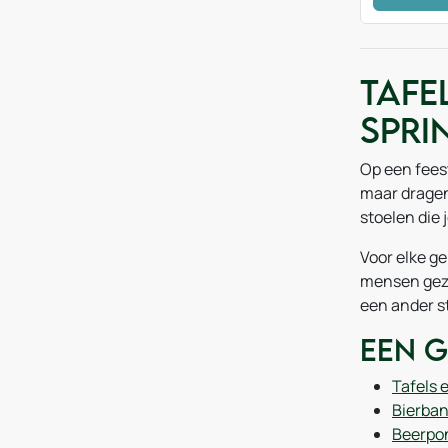
Tafe
Spri
Op een feest
maar dragen 
stoelen die 
Voor elke g
mensen geze
een ander st
Een g
Tafels 
Bierban
Beerpon