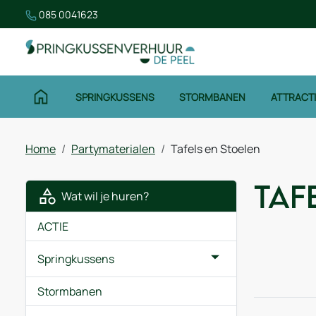
085 0041623
SPRINGKUSSENS
STORMBANEN
ATTRACT
Home
Partymaterialen
Tafels en Stoelen
Taf
Wat wil je huren?
ACTIE
Springkussens
Stormbanen