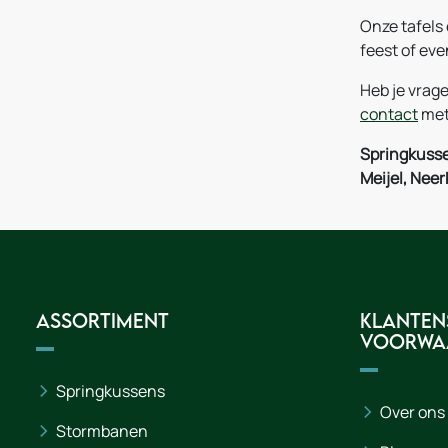
Onze tafels
feest of ev
Heb je vrage
contact
met 
Springkusse
Meijel, Nee
Assortiment
Klanten
voorwa
Springkussens
Over ons
Stormbanen