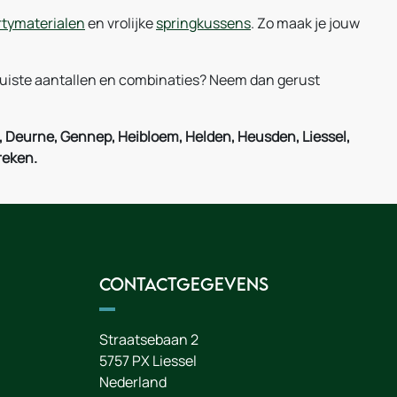
rtymaterialen
en vrolijke
springkussens
. Zo maak je jouw
e juiste aantallen en combinaties? Neem dan gerust
, Deurne, Gennep, Heibloem, Helden, Heusden, Liessel,
reken.
Contactgegevens
Straatsebaan 2
5757 PX
Liessel
Nederland