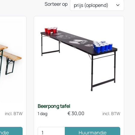
Sorteer op
Beerpong tafel
€
30,00
incl. BTW
1 dag
incl. BTW
ndje
Huurmandje