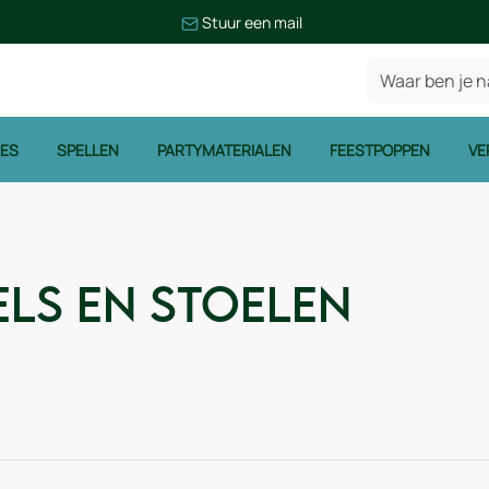
Stuur een mail
IES
SPELLEN
PARTYMATERIALEN
FEESTPOPPEN
VE
els en Stoelen