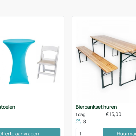
stoelen
Bierbankset huren
€
15,00
1 dag
8
Offerte aanvragen
Huurma