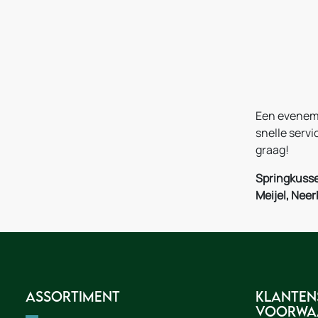
Een eveneme
snelle servi
graag!
Springkusse
Meijel, Nee
Assortiment
Klanten
voorwa