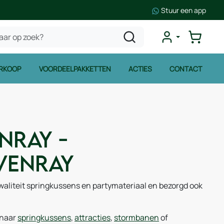
Stuur een app
RKOOP
VOORDEELPAKKETTEN
ACTIES
CONTACT
nray -
Venray
waliteit springkussens en partymateriaal en bezorgd ook
 naar
springkussens
,
attracties
,
stormbanen
of