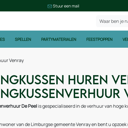
Stuur een mail
IES
SPELLEN
PARTYMATERIALEN
FEESTPOPPEN
VE
huur Venray
ingkussen huren Ve
ingkussenverhuur 
enverhuur De Peel
is gespecialiseerd in de verhuur van hoge k
inwoner van de Limburgse gemeente Venray en bent u opzoek