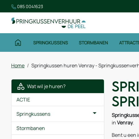
085 0041623
SPRINGKUSSENS
STORMBANEN
ATTRACT
Home
Springkussen huren Venray - Springkussenver
Spr
Wat wil je huren?
Spr
ACTIE
Springkussens
Springkuss
in
Venray
.
Stormbanen
Bent u een 