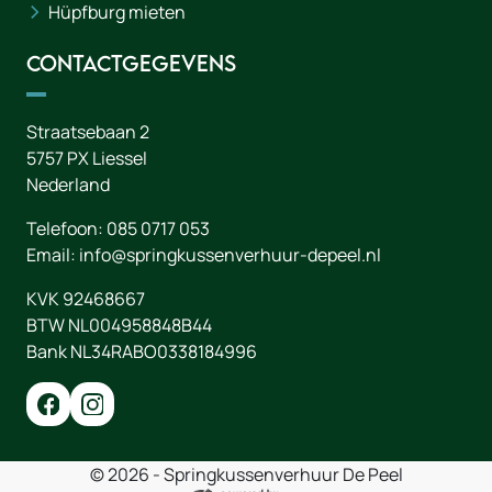
Hüpfburg mieten
Contactgegevens
Straatsebaan 2
5757 PX
Liessel
Nederland
Telefoon:
085 0717 053
Email:
info@springkussenverhuur-depeel.nl
KVK 92468667
BTW NL004958848B44
Bank NL34RABO0338184996
© 2026 - Springkussenverhuur De Peel